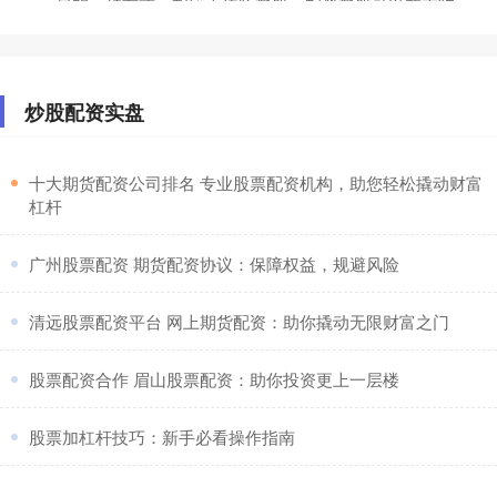
易的一种方式。相较于传统炒股，配资炒股可以放大收
益，但同时也存在一定的
中国股票配资网 湖南股票配资：助您把握市场机遇，
炒股配资实盘
实现财富增值
炒股配资平台
：
2024-12-18
​十大期货配资公司排名 专业股票配资机构，助您轻松撬动财富
在当今瞬息万变的金融市场中，湖南股票配资已成为投资
杠杆
者把握机遇、实现财富增值的重要工具。 1. 监管牌照：合
法的股票配资平
​广州股票配资 期货配资协议：保障权益，规避风险
​清远股票配资平台 网上期货配资：助你撬动无限财富之门
​股票配资合作 眉山股票配资：助你投资更上一层楼
​股票加杠杆技巧：新手必看操作指南