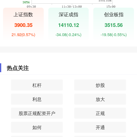
上证指数
深证成指
创业板指
3900.35
14110.12
3515.56
21.92
(0.57%)
-34.08
(-0.24%)
-19.58
(-0.55%)
热点关注
杠杆
炒股
利息
放大
股票正规配资开户
正规
如何
开通