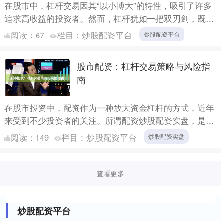
在股市中，杠杆交易因其“以小博大”的特性，吸引了许多
追求高收益的投资者。然而，杠杆犹如一把双刃剑，既能
放大收益，也会成倍放大风险。对于新手而言，了解杠杆
阅读：
67
栏目：
炒股配资平台
炒股配资平台
的运作机....
股市配资：杠杆交易策略与风险指
南
在股市投资中，配资作为一种放大资金杠杆的方式，近年
来受到不少投资者的关注。所谓配资炒股配资实盘，是指
投资者通过向配资公司或平台借入资金，以自有资金作为
阅读：
149
栏目：
炒股配资平台
炒股配资实盘
保证金，从....
查看更多
炒股配资平台