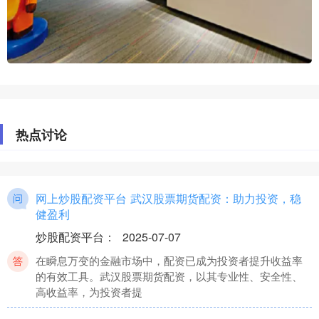
热点讨论
网上炒股配资平台 武汉股票期货配资：助力投资，稳
健盈利
炒股配资平台
：
2025-07-07
在瞬息万变的金融市场中，配资已成为投资者提升收益率
的有效工具。武汉股票期货配资，以其专业性、安全性、
高收益率，为投资者提