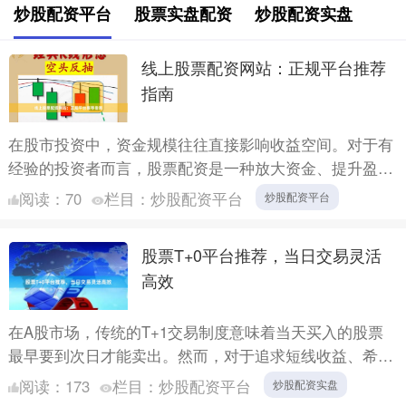
炒股配资平台
股票实盘配资
炒股配资实盘
线上股票配资网站：正规平台推荐
指南
在股市投资中，资金规模往往直接影响收益空间。对于有
经验的投资者而言，股票配资是一种放大资金、提升盈利
能力的有效方式。然而，面对市场上众多的线上股票配资
阅读：
70
栏目：
炒股配资平台
炒股配资平台
网站，如何....
股票T+0平台推荐，当日交易灵活
高效
在A股市场，传统的T+1交易制度意味着当天买入的股票
最早要到次日才能卖出。然而，对于追求短线收益、希望
灵活应对市场波动的投资者而言，这种制度在一定程度上
阅读：
173
栏目：
炒股配资平台
炒股配资实盘
限制了操....